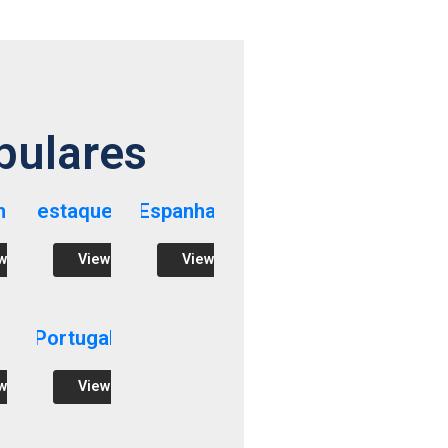
pulares
ha
Destaques
Espanha
w
View
View
Portugal
w
View