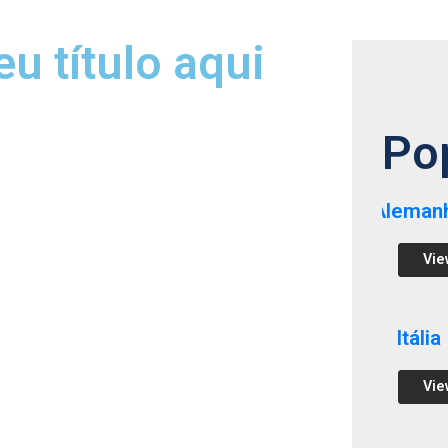
eu título aqui
Po
Aleman
Vie
Itália
Vie