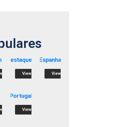
pulares
ha
Destaques
Espanha
w
View
View
Portugal
w
View