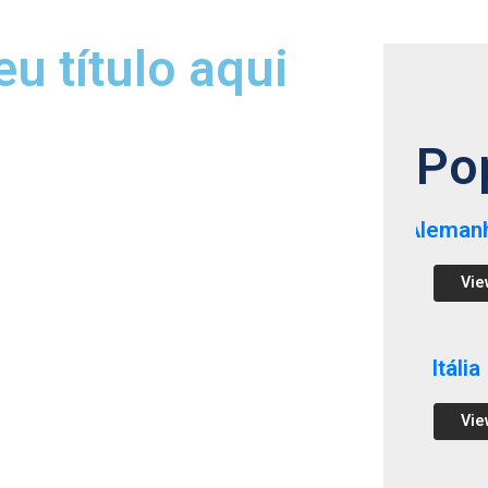
eu título aqui
Po
Aleman
Vie
Itália
Vie