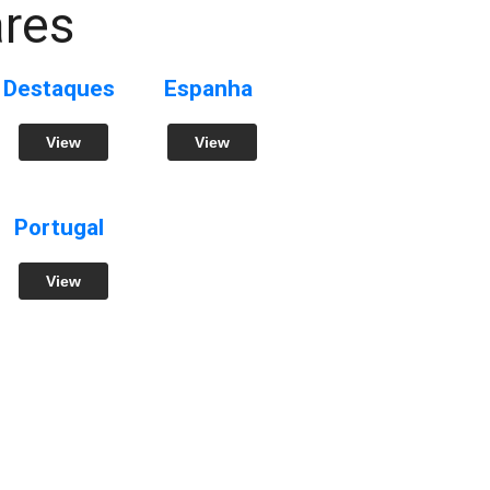
res
Destaques
Espanha
View
View
Portugal
View