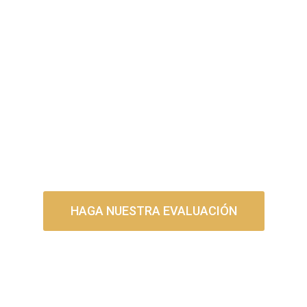
DESCUBRE SI
TIENES DERECHO A
LA CIUDADANÍA
EUROPEA
HAGA NUESTRA EVALUACIÓN