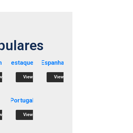
pulares
ha
Destaques
Espanha
w
View
View
Portugal
w
View