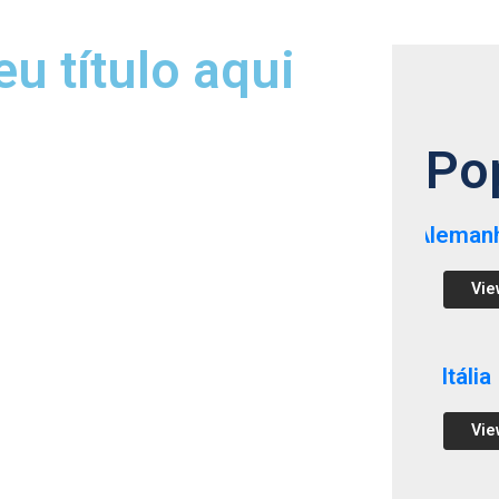
eu título aqui
Po
Aleman
Vie
Itália
Vie